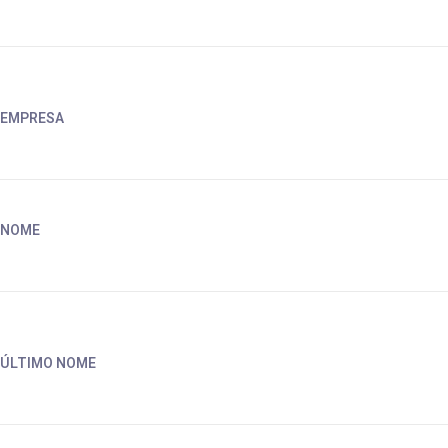
Por favor preencha todos os campos do formulário
EMPRESA
NOME
Por favor preencha todos os campos do formulário
ÚLTIMO NOME
Por favor preencha todos os campos do formulário