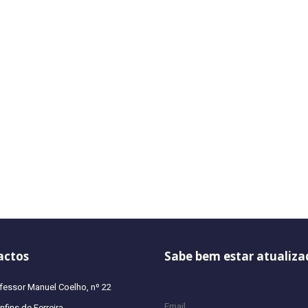
actos
Sabe bem estar atualiza
fessor Manuel Coelho, nº 22
fins de Ferreira