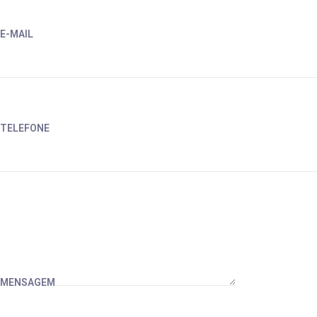
E-MAIL
Por favor preencha todos os campos do formulário
TELEFONE
Por favor preencha todos os campos do formulário
MENSAGEM
Por favor preench