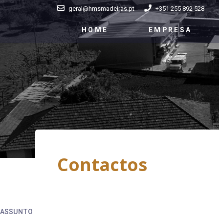
geral@hmsmadeiras.pt
+351 255 892 528
HOME
EMPRESA
Contactos
ASSUNTO