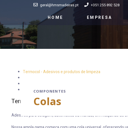
geral@hmsmadeiras.pt
+351 255 892 528
HOME
EMPRESA
Termocol - Adesivos e produtos de limpeza
Vinicol - Adesivos e produtos de limpeza
Purcol - Adesivos e produtos de limpeza
Soudal
COMPONENTES
Colas
Termocol - Adesivos e Produtos de Limpeza
Adesivos para colagem, automática ou manual, em máquinas de b
Nossa ampla gama começa com uma cola universal, oferecendo uma 