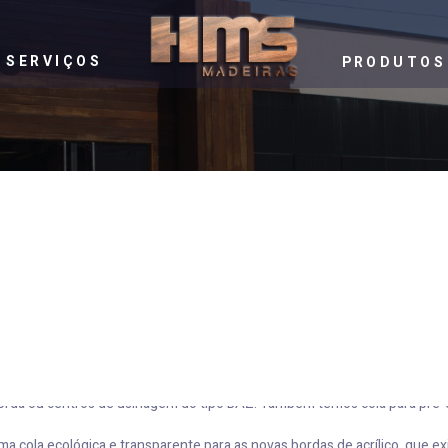
SERVIÇOS
PRODUTOS
orda ou centros de usinagem do tipo BAZ. Também temos cola para pré-
cola ecológica e transparente para as novas bordas de acrílico, que exi