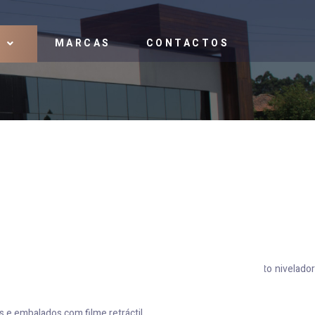
MARCAS
CONTACTOS
S
amina de 6 mm em ambas as faces e com furação para canto nivelador
 embalados com filme retráctil.