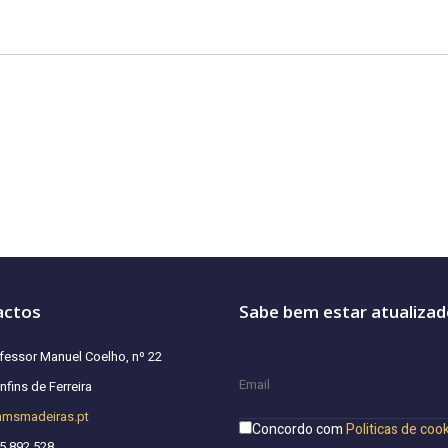
actos
Sabe bem estar atualiza
fessor Manuel Coelho, nº 22
fins de Ferreira
hmsmadeiras.pt
Concordo com
Politicas de coo
5 892 528