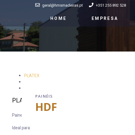
geral@hmsmadeiras.pt
+351 255 892 528
HOME
EMPRESA
PLATEX
COMPACMEL
DM COMPAC 1100
PAINÉIS
PLATEX
HDF
Painel de fibras de madeira, produzido em processo húmido. Possu
Ideal para: