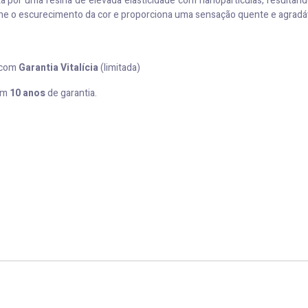
por uma resina de elevada elasticidade com nanopartículas, resultando
ine o escurecimento da cor e proporciona uma sensação quente e agradá
com
Garantia Vitalícia
(limitada)
om
10 anos
de garantia.