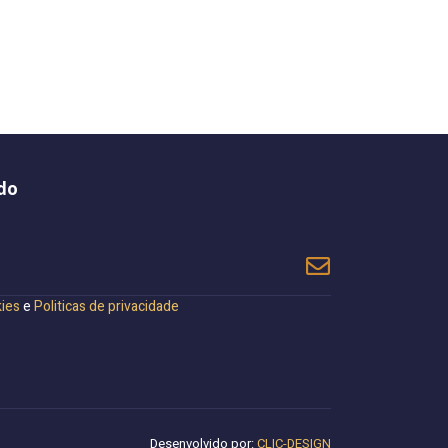
do
kies
e
Politicas de privacidade
Desenvolvido por:
CLIC-DESIGN