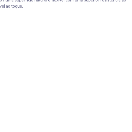
 numa superfície natural e flexível com uma superior resistência ao
vel ao toque.