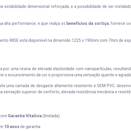
 estabilidade dimensional reforçada, e a possibilidade de ser instala
ua alta performance, e que realça os
benefícios da cortiça
, fornece c
imento WISE está disponível na dimensão 1225 x 190mm com 7mm de esp
por uma resina de elevada elasticidade com nanopartículas, resultando
ine o escurecimento da cor e proporciona uma sensação quente e agradá
rmite uma camada de desgaste altamente resistente e SEM PVC, desenv
a sensação superior de conforto, elevada resistência mecânica e resist
com
Garantia Vitalícia
(limitada)
om
10 anos
de garantia