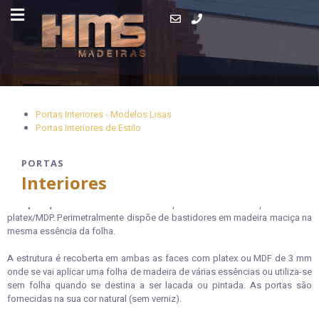
Portas Interiores - Modelos Lisas
Portas Interiores de Estilo
PORTAS
Portas - Modelo Lisas
Interiores
Composição
: A estrutura interior da porta é constituída por favo de
platex/MDP. Perimetralmente dispõe de bastidores em madeira maciça na
mesma essência da folha.
A estrutura é recoberta em ambas as faces com platex ou MDF de 3 mm
onde se vai aplicar uma folha de madeira de várias essências ou utiliza-se
sem folha quando se destina a ser lacada ou pintada. As portas são
fornecidas na sua cor natural (sem verniz).