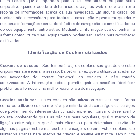
É um ficheiro que é importado para o seu computador ou para outro
dispositivo quando acede a determinadas páginas web e que permite a
recolha de informações acerca da sua navegação. Em alguns casos, os
Cookies são necessários para facilitar a navegação e permitem guardar e
recuperar informações acerca dos hábitos de navegação de um utilizador ou
do seu equipamento, entre outros. Mediante a informação que contenham e
a forma como utiliza o seu equipamento, podem ser usados para reconhecer
o utilizador.
Identificação de Cookies utilizados
Cookies de sessão
- São temporários, os cookies são gerados e estã
disponíveis até encerrar a sessão. Da próxima vez que o utilizador aceder ao
seu navegador de internet (browser) os cookies já não estarão
armazenados. A informação obtida permite gerir as sessões, identificar
problemas e fornecer uma melhor experiência de navegação.
Cookies analíticos
- Estes cookies são utilizados para analisar a form
como os utilizadores usam o site, permitindo destacar artigos ou serviços
que podem ser do interesse dos utilizadores, e monitorizar o desempenho
do site, conhecendo quais as páginas mais populares, qual o método de
ligação entre páginas que é mais eficaz ou para determinar a razão de
algumas páginas estarem a receber mensagens de erro. Estes cookies são
utilizados apenas para efeitos de criação e análise estatística, sem nunca